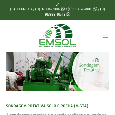
(11) 3808-6717 /
(11) 97084-7806
/
(11) 99734-0801
/
(11)
95998-9543
SONDAGEM ROTATIVA SOLO E ROCHA (MISTA)